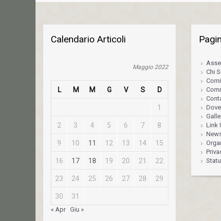
Calendario Articoli
Pagi
Asse
Maggio 2022
Chi 
Comi
L
M
M
G
V
S
D
Comm
Conta
1
Dove
Galle
2
3
4
5
6
7
8
Link U
News
9
10
11
12
13
14
15
Orga
Priva
16
17
18
19
20
21
22
Statu
23
24
25
26
27
28
29
30
31
« Apr
Giu »