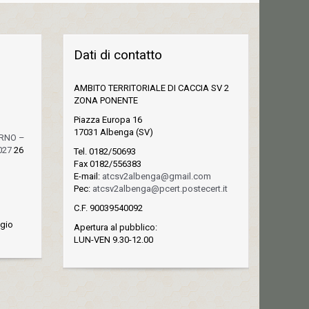
Dati di contatto
AMBITO TERRITORIALE DI CACCIA SV 2
ZONA PONENTE
Piazza Europa 16
17031 Albenga (SV)
ORNO –
027
26
Tel. 0182/50693
Fax 0182/556383
E-mail:
atcsv2albenga@gmail.com
Pec:
atcsv2albenga@pcert.postecert.it
C.F. 90039540092
gio
Apertura al pubblico:
LUN-VEN 9.30-12.00