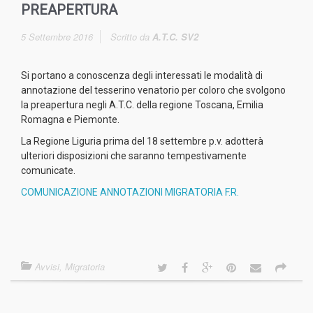
PREAPERTURA
5 Settembre 2016
Scritto da
A.T.C. SV2
Si portano a conoscenza degli interessati le modalità di
annotazione del tesserino venatorio per coloro che svolgono
la preapertura negli A.T.C. della regione Toscana, Emilia
Romagna e Piemonte.
La Regione Liguria prima del 18 settembre p.v. adotterà
ulteriori disposizioni che saranno tempestivamente
comunicate.
COMUNICAZIONE ANNOTAZIONI MIGRATORIA F.R.
Avvisi
,
Migratoria