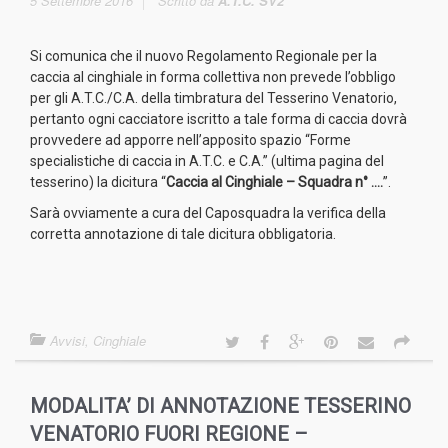
5 Settembre 2016
Scritto da
A.T.C. SV2
Si comunica che il nuovo Regolamento Regionale per la
caccia al cinghiale in forma collettiva non prevede l’obbligo
per gli A.T.C./C.A. della timbratura del Tesserino Venatorio,
pertanto ogni cacciatore iscritto a tale forma di caccia dovrà
provvedere ad apporre nell’apposito spazio “Forme
specialistiche di caccia in A.T.C. e C.A.” (ultima pagina del
tesserino) la dicitura “
Caccia al Cinghiale – Squadra n° ….
”.
Sarà ovviamente a cura del Caposquadra la verifica della
corretta annotazione di tale dicitura obbligatoria.
Avvisi
,
Cinghiale
MODALITA’ DI ANNOTAZIONE TESSERINO
VENATORIO FUORI REGIONE –