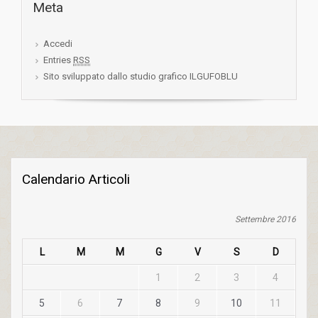
Meta
Accedi
Entries
RSS
Sito sviluppato dallo studio grafico ILGUFOBLU
Calendario Articoli
Settembre 2016
L
M
M
G
V
S
D
1
2
3
4
5
6
7
8
9
10
11