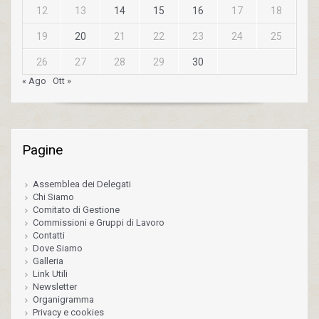
12
13
14
15
16
17
18
19
20
21
22
23
24
25
26
27
28
29
30
« Ago
Ott »
Pagine
Assemblea dei Delegati
Chi Siamo
Comitato di Gestione
Commissioni e Gruppi di Lavoro
Contatti
Dove Siamo
Galleria
Link Utili
Newsletter
Organigramma
Privacy e cookies