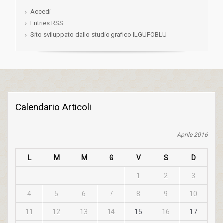
Accedi
Entries
RSS
Sito sviluppato dallo studio grafico ILGUFOBLU
Calendario Articoli
Aprile 2016
L
M
M
G
V
S
D
1
2
3
4
5
6
7
8
9
10
11
12
13
14
15
16
17