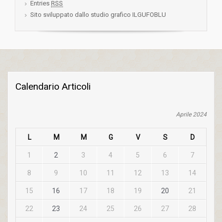
Entries
RSS
Sito sviluppato dallo studio grafico ILGUFOBLU
Calendario Articoli
Aprile 2024
L
M
M
G
V
S
D
1
2
3
4
5
6
7
8
9
10
11
12
13
14
15
16
17
18
19
20
21
22
23
24
25
26
27
28