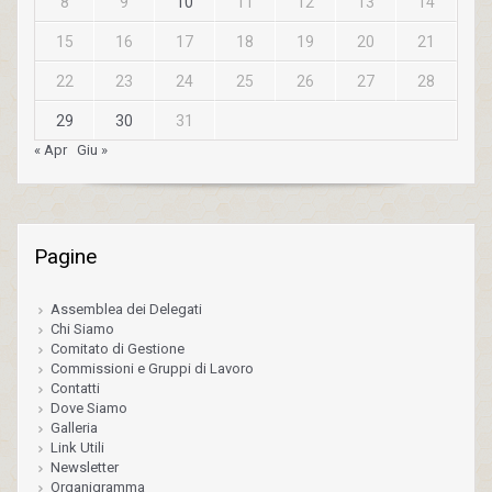
8
9
10
11
12
13
14
15
16
17
18
19
20
21
22
23
24
25
26
27
28
29
30
31
« Apr
Giu »
Pagine
Assemblea dei Delegati
Chi Siamo
Comitato di Gestione
Commissioni e Gruppi di Lavoro
Contatti
Dove Siamo
Galleria
Link Utili
Newsletter
Organigramma