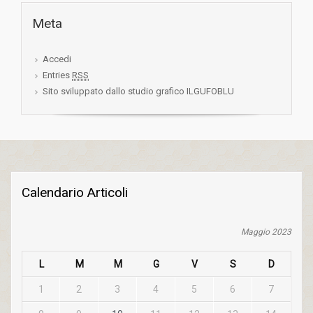
Meta
Accedi
Entries
RSS
Sito sviluppato dallo studio grafico ILGUFOBLU
Calendario Articoli
Maggio 2023
L
M
M
G
V
S
D
1
2
3
4
5
6
7