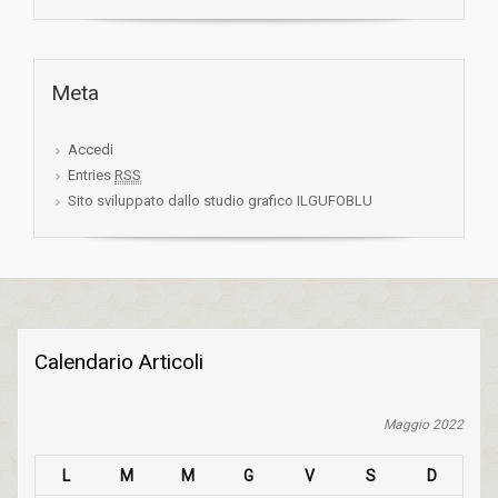
Meta
Accedi
Entries
RSS
Sito sviluppato dallo studio grafico ILGUFOBLU
Calendario Articoli
Maggio 2022
L
M
M
G
V
S
D