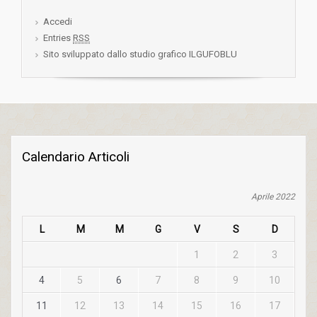
Accedi
Entries
RSS
Sito sviluppato dallo studio grafico ILGUFOBLU
Calendario Articoli
Aprile 2022
L
M
M
G
V
S
D
1
2
3
4
5
6
7
8
9
10
11
12
13
14
15
16
17