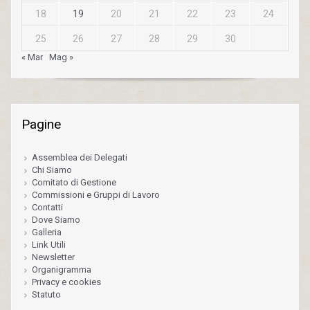
18
19
20
21
22
23
24
25
26
27
28
29
30
« Mar
Mag »
Pagine
Assemblea dei Delegati
Chi Siamo
Comitato di Gestione
Commissioni e Gruppi di Lavoro
Contatti
Dove Siamo
Galleria
Link Utili
Newsletter
Organigramma
Privacy e cookies
Statuto