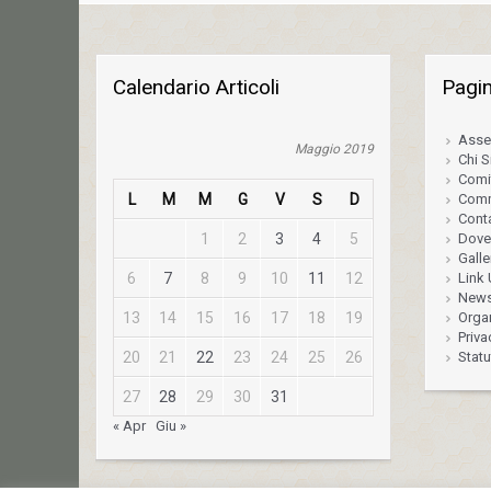
Calendario Articoli
Pagi
Asse
Maggio 2019
Chi 
Comi
L
M
M
G
V
S
D
Comm
Conta
1
2
3
4
5
Dove
Galle
6
7
8
9
10
11
12
Link U
News
13
14
15
16
17
18
19
Orga
Priva
20
21
22
23
24
25
26
Statu
27
28
29
30
31
« Apr
Giu »