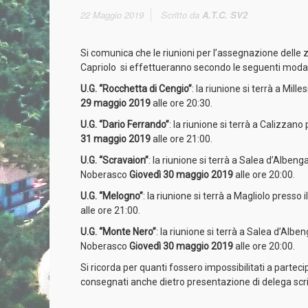
22 Maggio 2019
Scritto da
A.T.C. SV2
Si comunica che le riunioni per l’assegnazione delle zo
Capriolo si effettueranno secondo le seguenti modal
U.G. “Rocchetta di Cengio”
: la riunione si terrà a Mill
29 maggio 2019
alle ore 20:30.
U.G. “Dario Ferrando”
: la riunione si terrà a Calizzano
31 maggio 2019
alle ore 21:00.
U.G. “Scravaion”
: la riunione si terrà a Salea d’Alben
Noberasco
Giovedì 30 maggio 2019
alle ore 20:00.
U.G. “Melogno”
: la riunione si terrà a Magliolo presso
alle ore 21:00.
U.G. “Monte Nero”
: la riunione si terrà a Salea d’Alb
Noberasco
Giovedì 30 maggio 2019
alle ore 20:00.
Si ricorda per quanti fossero impossibilitati a parteci
consegnati anche dietro presentazione di delega scri