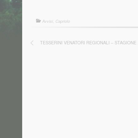
Avvisi
,
Capriolo
TESSERINI VENATORI REGIONALI – STAGIONE 