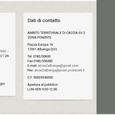
Dati di contatto
AMBITO TERRITORIALE DI CACCIA SV 2
ZONA PONENTE
Piazza Europa 16
17031 Albenga (SV)
ORNO –
027
26
Tel. 0182/50693
Fax 0182/556383
E-mail:
atcsv2albenga@gmail.com
Pec:
atcsv2albenga@pcert.postecert.it
C.F. 90039540092
gio
Apertura al pubblico:
LUN-VEN 9.30-12.00