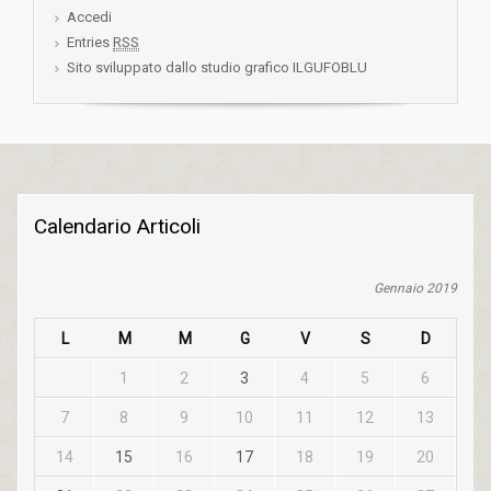
Accedi
Entries
RSS
Sito sviluppato dallo studio grafico ILGUFOBLU
Calendario Articoli
Gennaio 2019
L
M
M
G
V
S
D
1
2
3
4
5
6
7
8
9
10
11
12
13
14
15
16
17
18
19
20