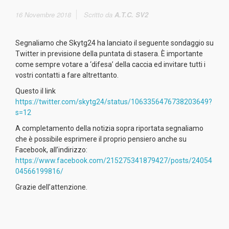
16 Novembre 2018
Scritto da
A.T.C. SV2
Segnaliamo che Skytg24 ha lanciato il seguente sondaggio su
Twitter in previsione della puntata di stasera. È importante
come sempre votare a ‘difesa’ della caccia ed invitare tutti i
vostri contatti a fare altrettanto.
Questo il link
https://twitter.com/skytg24/status/1063356476738203649?
s=12
A completamento della notizia sopra riportata segnaliamo
che è possibile esprimere il proprio pensiero anche su
Facebook, all’indirizzo:
https://www.facebook.com/215275341879427/posts/24054
04566199816/
Grazie dell’attenzione.