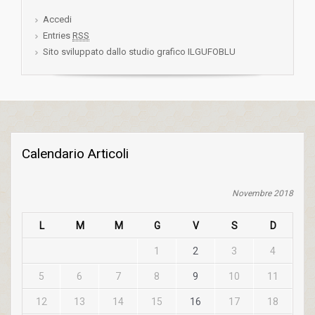
Accedi
Entries
RSS
Sito sviluppato dallo studio grafico ILGUFOBLU
Calendario Articoli
Novembre 2018
L
M
M
G
V
S
D
1
2
3
4
5
6
7
8
9
10
11
12
13
14
15
16
17
18