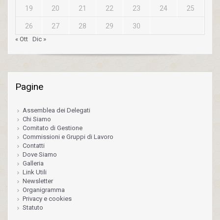
19
20
21
22
23
24
25
26
27
28
29
30
« Ott
Dic »
Pagine
Assemblea dei Delegati
Chi Siamo
Comitato di Gestione
Commissioni e Gruppi di Lavoro
Contatti
Dove Siamo
Galleria
Link Utili
Newsletter
Organigramma
Privacy e cookies
Statuto