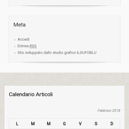
Meta
Accedi
Entries
RSS
Sito sviluppato dallo studio grafico ILGUFOBLU
Calendario Articoli
Febbraio 2018
L
M
M
G
V
S
D