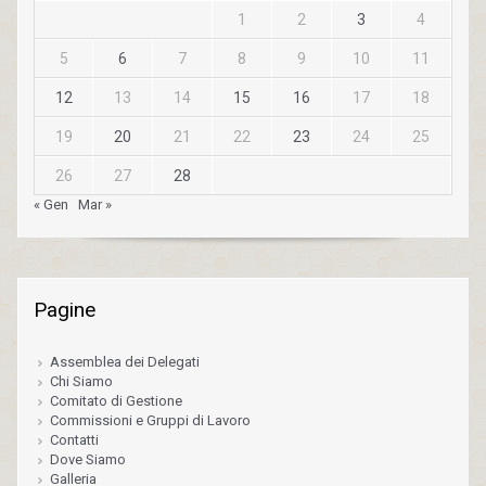
1
2
3
4
5
6
7
8
9
10
11
12
13
14
15
16
17
18
19
20
21
22
23
24
25
26
27
28
« Gen
Mar »
Pagine
Assemblea dei Delegati
Chi Siamo
Comitato di Gestione
Commissioni e Gruppi di Lavoro
Contatti
Dove Siamo
Galleria