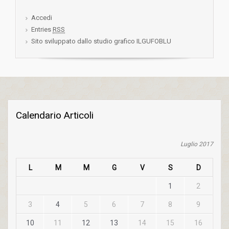
Accedi
Entries
RSS
Sito sviluppato dallo studio grafico ILGUFOBLU
Calendario Articoli
Luglio 2017
L
M
M
G
V
S
D
1
2
3
4
5
6
7
8
9
10
11
12
13
14
15
16