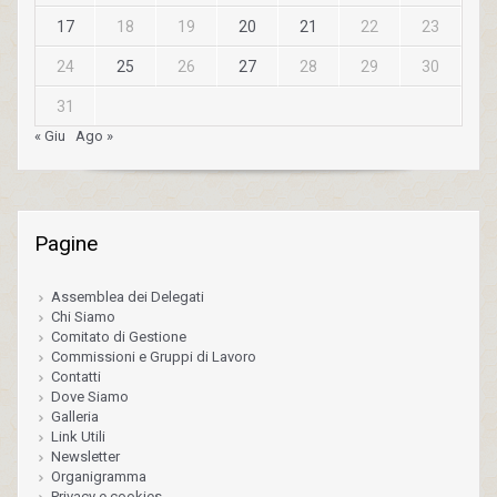
17
18
19
20
21
22
23
24
25
26
27
28
29
30
31
« Giu
Ago »
Pagine
Assemblea dei Delegati
Chi Siamo
Comitato di Gestione
Commissioni e Gruppi di Lavoro
Contatti
Dove Siamo
Galleria
Link Utili
Newsletter
Organigramma
Privacy e cookies